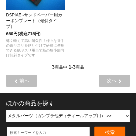
DSPIAE -サンドペーパー用カ
ーボンプレート（傾斜タイ
プ）
650円(税込715円)
薄く軽くて高い耐久性！様々な番手
の紙ヤスリを貼り付けて研磨に使用
できる紙ヤスリ用当て板の狭小部向
け傾斜タイプです
3
1
3
商品中
-
商品
前へ
次へ
ほかの商品を探す
検索