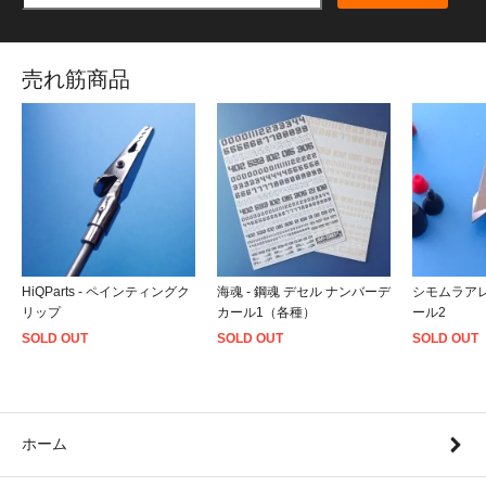
売れ筋商品
HiQParts - ペインティングク
海魂 - 鋼魂 デセル ナンバーデ
シモムラアレ
リップ
カール1（各種）
ール2
SOLD OUT
SOLD OUT
SOLD OUT
ホーム