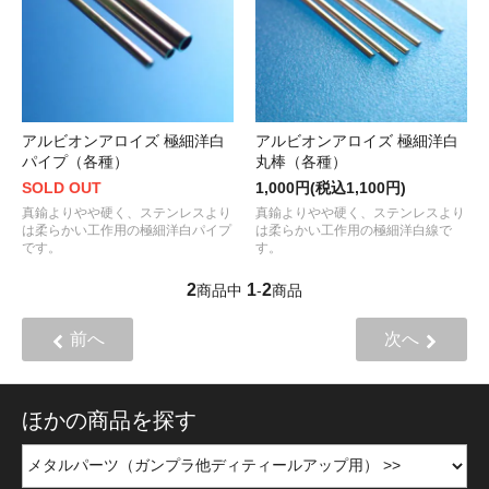
アルビオンアロイズ 極細洋白
アルビオンアロイズ 極細洋白
パイプ（各種）
丸棒（各種）
SOLD OUT
1,000円(税込1,100円)
真鍮よりやや硬く、ステンレスより
真鍮よりやや硬く、ステンレスより
は柔らかい工作用の極細洋白パイプ
は柔らかい工作用の極細洋白線で
です。
す。
2
1
2
商品中
-
商品
前へ
次へ
ほかの商品を探す