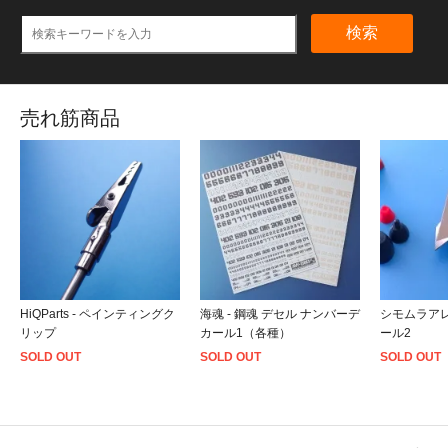
検索
売れ筋商品
HiQParts - ペインティングク
海魂 - 鋼魂 デセル ナンバーデ
シモムラアレ
リップ
カール1（各種）
ール2
SOLD OUT
SOLD OUT
SOLD OUT