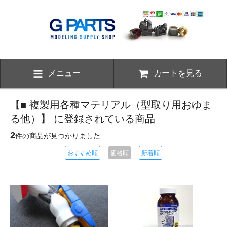
メニュー
カートを見る
【■ 複製用各種マテリアル（型取り用おゆま
る他）】 に登録されている商品
2
件の商品が見つかりました
おすすめ順
価格順
新着順