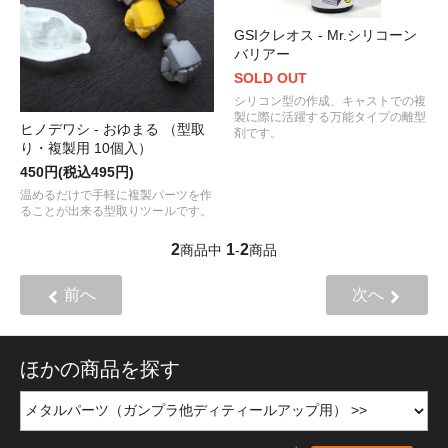
GSIクレオス - Mr.シリコーン
バリアー
SOLD OUT
シリコン型の作成、キャストでの複
製に際に活躍する万能タイプの離型
ヒノデワシ - おゆまる （型取
剤です。
り・複製用 10個入）
450円(税込495円)
温めるだけで手軽に複製パーツを作
ることが出来る型取りツールです。
2
1
2
商品中
-
商品
前へ
次へ
ほかの商品を探す