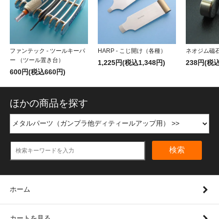
ファンテック - ツールキーパ
HARP - こじ開け（各種）
ネオジム磁石
ー （ツール置き台）
1,225円(税込1,348円)
238円(税込
600円(税込660円)
ほかの商品を探す
検索
ホーム
カートを見る