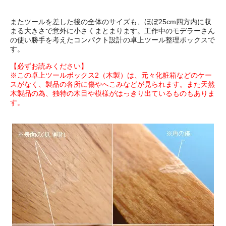
またツールを差した後の全体のサイズも、ほぼ25cm四方内に収
まる大きさで意外に小さくまとまります。工作中のモデラーさん
の使い勝手を考えたコンパクト設計の卓上ツール整理ボックスで
す。
【必ずお読みください】
※この卓上ツールボックス2（木製）は、元々化粧箱などのケー
スがなく、製品の各所に傷やへこみなどが見られます。また天然
木製品の為、独特の木目や模様がはっきり出ているものもありま
す。