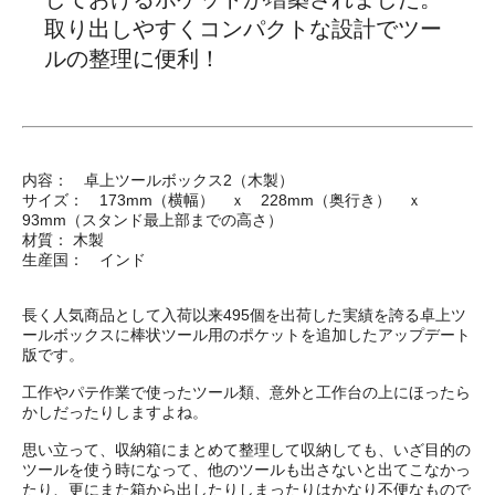
取り出しやすくコンパクトな設計でツー
ルの整理に便利！
内容： 卓上ツールボックス2（木製）
サイズ： 173mm（横幅） ｘ 228mm（奥行き） ｘ
93mm（スタンド最上部までの高さ）
材質： 木製
生産国： インド
長く人気商品として入荷以来495個を出荷した実績を誇る卓上ツ
ールボックスに棒状ツール用のポケットを追加したアップデート
版です。
工作やパテ作業で使ったツール類、意外と工作台の上にほったら
かしだったりしますよね。
思い立って、収納箱にまとめて整理して収納しても、いざ目的の
ツールを使う時になって、他のツールも出さないと出てこなかっ
たり、更にまた箱から出したりしまったりはかなり不便なもので