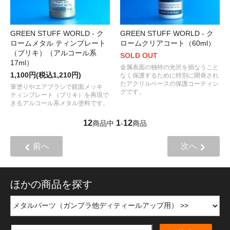
GREEN STUFF WORLD - ク
GREEN STUFF WORLD - ク
ロームメタル ティンプレート
ロームクリアコート（60ml）
（ブリキ）（アルコール系
SOLD OUT
17ml）
金属表面の独特の光沢を損なうこと
1,100円(税込1,210円)
なく保護するために特別に開発され
たアクリルベースの保護コーティン
筆塗りやエアブラシで鏡面メッキ
グです。
ティンプレート（ブリキ）を再現で
きるアルコール系メタル塗料です。
12
1
12
商品中
-
商品
前へ
次へ
ほかの商品を探す