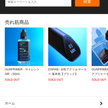
検索
売れ筋商品
GUNPRIMER - サイレント
DSPIAE- 水性アクリルマーカ
GUNPRIME
AIR（50ml）
ー 基本色【ブラック】
アプリケー
SOLD OUT
SOLD OUT
SOLD OUT
ホーム